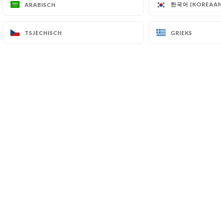
한국어 (KOREAAN
한국어 (KOREAAN
ARABISCH
ARABISCH
TSJECHISCH
TSJECHISCH
GRIEKS
GRIEKS
֎֎֎֎֎֎֎֎֎֎֎֎֎֎֎֎֎֎֎֎
Profitez des services du Greet Hotel Lille
Flandres, séjours, bon plan, activités et plus
encore
Pour plus d'informations
https://all.accor.com/hotel/B943/index.fr.shtml
Ou via le QR code ci dessous :