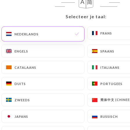
NL
MENU
Selecteer je taal:
Selecteer je taal:
FRANS
FRANS
NEDERLANDS
NEDERLANDS
ENGELS
ENGELS
SPAANS
SPAANS
/
HOME
GREET HOTEL
GREET HOTEL
CATALAANS
CATALAANS
ITALIAANS
ITALIAANS
DUITS
DUITS
PORTUGEES
PORTUGEES
简体中文 (CHINEE
简体中文 (CHINEE
ZWEEDS
ZWEEDS
JAPANS
JAPANS
RUSSISCH
RUSSISCH