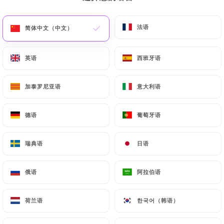
菜单
ZH
法语
法语
简体中文（中文）
简体中文（中文）
英语
英语
西班牙语
西班牙语
加泰罗尼亚语
加泰罗尼亚语
意大利语
意大利语
/
主页
联系人
联系人
德语
德语
葡萄牙语
葡萄牙语
瑞典语
瑞典语
日语
日语
俄语
俄语
阿拉伯语
阿拉伯语
荷兰语
荷兰语
한국어（韩语）
한국어（韩语）
Chez simone