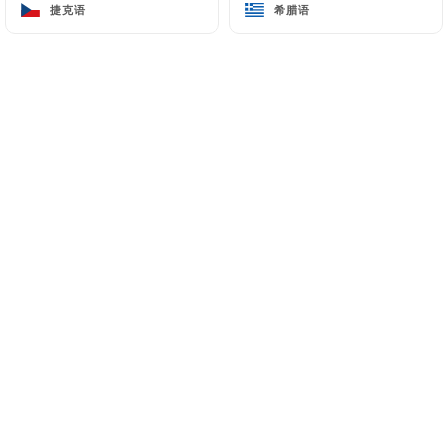
捷克语
捷克语
希腊语
希腊语
16 Rue du Molinel
59800 Lille France
+33320315552
姓名
电子邮件
电话号码