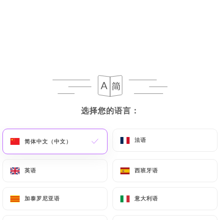
PETIT DÉJEUNER LOCAL
ENTRÉES
DESSERTS
F
Attention la carte est à l'ardoise!
Celle-ci change constamment et
certains plats peuvent être victime de
选择您的语言：
选择您的语言：
leur succès. NOTRE TERRASSE EST
NON RESERVABLE
法语
法语
简体中文（中文）
简体中文（中文）
PETIT DÉJEUNER LOCAL
12.90 €
英语
英语
西班牙语
西班牙语
Un buffet servi de 7h à 10h30, charcuterie,
加泰罗尼亚语
加泰罗尼亚语
意大利语
意大利语
fromage de la ferme, gâteau maison,
pancakes maison, salade de fruits.....