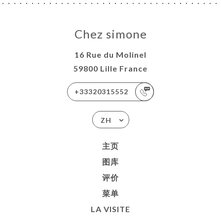
Chez simone
16 Rue du Molinel
59800 Lille France
+33320315552
ZH
主页
图库
评价
菜单
LA VISITE