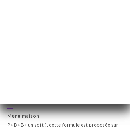
7.00€
FORMULES
Formules midi
Plat + dessert + café
23€
Menu enfant
Il se compose d'un plat, un dessert et une boisson
10.00€
Menu maison
P+D+B ( un soft ), cette formule est proposée sur