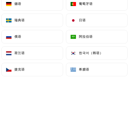
德语
德语
葡萄牙语
葡萄牙语
瑞典语
瑞典语
日语
日语
ENTRÉES
俄语
俄语
阿拉伯语
阿拉伯语
Burrata et pesto vert
荷兰语
荷兰语
한국어（韩语）
한국어（韩语）
6€
捷克语
捷克语
希腊语
希腊语
PLATS
Burger Simone, frites (végé possible)
Bacon, carré du vinage, salade, tomate, sauce
barbecue maison
18.50€