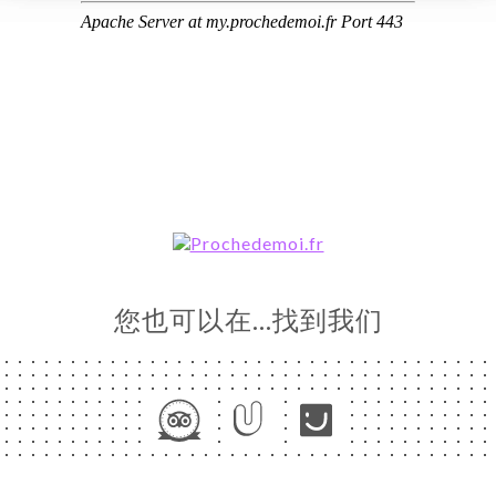
页
订
单
库
价
单
ITE
EET
您也可以在…找到我们
TEL
系人