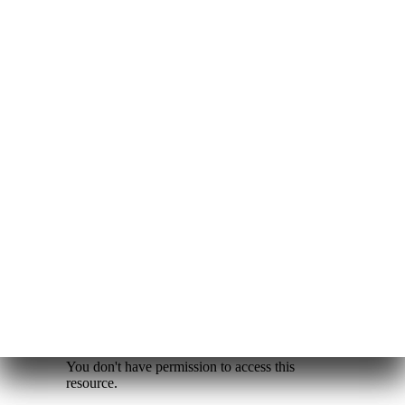
technologie vous permet de
découvrir nos espaces comme
si vous y étiez, avec une
navigation fluide et intuitive.
Profitez d’une visite immersive
pour explorer chaque détail en
toute simplicité !
Visite Proche de Moi