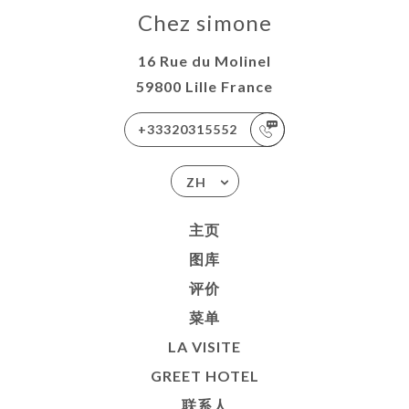
Chez simone
16 Rue du Molinel
59800 Lille France
+33320315552
ZH
主页
图库
评价
菜单
LA VISITE
GREET HOTEL
联系人